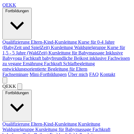
Q
EKK
Fortbildungen
Qualifizierung Eltern-Kind-Kursleitung
Kurse für 0-4 Jahre
(BabyZeit und SpielZeit)
Kursleitung Waldspielgruppe
Kurse für
1,5 - 5 Jahre (WaldZeit)
Kursleitung für Babymassage
Inklusive
Babyyoga
Fachkraft babyfreundliche Beikost
inklusive Fachwissen
zu vegane Ernährung
Fachkraft Schlafbegleitung
entwicklungsorientierte Begleitung für Eltern
Fachseminare
Mini-Fortbildungen
Über mich
FAQ
Kontakt
Q
EKK
Fortbildungen
Qualifizierung Eltern-Kind-Kursleitung
Kursleitung
Waldspielgruppe
Kursleitung für Babymassage
Fachkraft