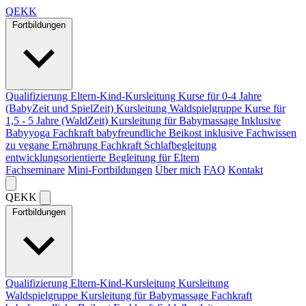
Q
EKK
Fortbildungen
Qualifizierung Eltern-Kind-Kursleitung
Kurse für 0-4 Jahre
(BabyZeit und SpielZeit)
Kursleitung Waldspielgruppe
Kurse für
1,5 - 5 Jahre (WaldZeit)
Kursleitung für Babymassage
Inklusive
Babyyoga
Fachkraft babyfreundliche Beikost
inklusive Fachwissen
zu vegane Ernährung
Fachkraft Schlafbegleitung
entwicklungsorientierte Begleitung für Eltern
Fachseminare
Mini-Fortbildungen
Über mich
FAQ
Kontakt
Q
EKK
Fortbildungen
Qualifizierung Eltern-Kind-Kursleitung
Kursleitung
Waldspielgruppe
Kursleitung für Babymassage
Fachkraft