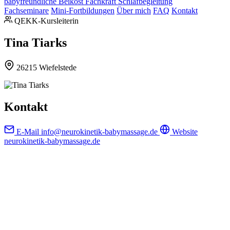
babyfreundliche Beikost
Fachkraft Schlafbegleitung
Fachseminare
Mini-Fortbildungen
Über mich
FAQ
Kontakt
QEKK-Kursleiterin
Tina Tiarks
26215 Wiefelstede
Kontakt
E-Mail
info@neurokinetik-babymassage.de
Website
neurokinetik-babymassage.de