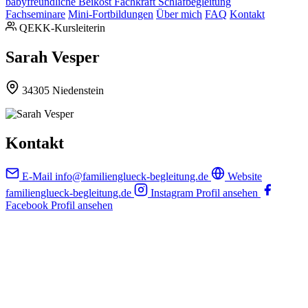
babyfreundliche Beikost
Fachkraft Schlafbegleitung
Fachseminare
Mini-Fortbildungen
Über mich
FAQ
Kontakt
QEKK-Kursleiterin
Sarah Vesper
34305 Niedenstein
Kontakt
E-Mail
info@familienglueck-begleitung.de
Website
familienglueck-begleitung.de
Instagram
Profil ansehen
Facebook
Profil ansehen