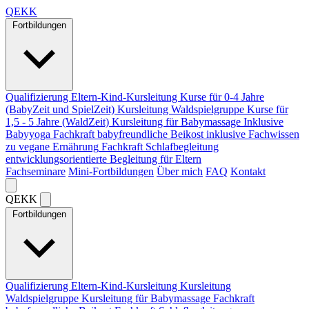
Q
EKK
Fortbildungen
Qualifizierung Eltern-Kind-Kursleitung
Kurse für 0-4 Jahre
(BabyZeit und SpielZeit)
Kursleitung Waldspielgruppe
Kurse für
1,5 - 5 Jahre (WaldZeit)
Kursleitung für Babymassage
Inklusive
Babyyoga
Fachkraft babyfreundliche Beikost
inklusive Fachwissen
zu vegane Ernährung
Fachkraft Schlafbegleitung
entwicklungsorientierte Begleitung für Eltern
Fachseminare
Mini-Fortbildungen
Über mich
FAQ
Kontakt
Q
EKK
Fortbildungen
Qualifizierung Eltern-Kind-Kursleitung
Kursleitung
Waldspielgruppe
Kursleitung für Babymassage
Fachkraft