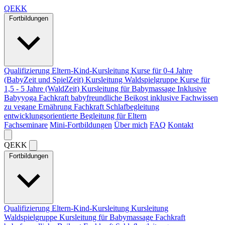
Q
EKK
Fortbildungen
Qualifizierung Eltern-Kind-Kursleitung
Kurse für 0-4 Jahre
(BabyZeit und SpielZeit)
Kursleitung Waldspielgruppe
Kurse für
1,5 - 5 Jahre (WaldZeit)
Kursleitung für Babymassage
Inklusive
Babyyoga
Fachkraft babyfreundliche Beikost
inklusive Fachwissen
zu vegane Ernährung
Fachkraft Schlafbegleitung
entwicklungsorientierte Begleitung für Eltern
Fachseminare
Mini-Fortbildungen
Über mich
FAQ
Kontakt
Q
EKK
Fortbildungen
Qualifizierung Eltern-Kind-Kursleitung
Kursleitung
Waldspielgruppe
Kursleitung für Babymassage
Fachkraft