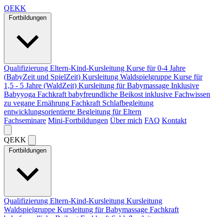
Q
EKK
Fortbildungen
Qualifizierung Eltern-Kind-Kursleitung
Kurse für 0-4 Jahre
(BabyZeit und SpielZeit)
Kursleitung Waldspielgruppe
Kurse für
1,5 - 5 Jahre (WaldZeit)
Kursleitung für Babymassage
Inklusive
Babyyoga
Fachkraft babyfreundliche Beikost
inklusive Fachwissen
zu vegane Ernährung
Fachkraft Schlafbegleitung
entwicklungsorientierte Begleitung für Eltern
Fachseminare
Mini-Fortbildungen
Über mich
FAQ
Kontakt
Q
EKK
Fortbildungen
Qualifizierung Eltern-Kind-Kursleitung
Kursleitung
Waldspielgruppe
Kursleitung für Babymassage
Fachkraft