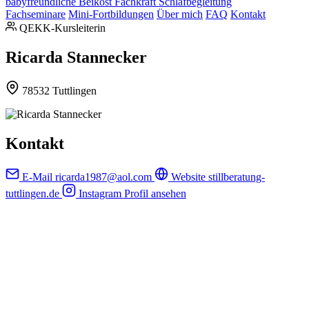
babyfreundliche Beikost
Fachkraft Schlafbegleitung
Fachseminare
Mini-Fortbildungen
Über mich
FAQ
Kontakt
QEKK-Kursleiterin
Ricarda Stannecker
78532 Tuttlingen
Kontakt
E-Mail
ricarda1987@aol.com
Website
stillberatung-
tuttlingen.de
Instagram
Profil ansehen