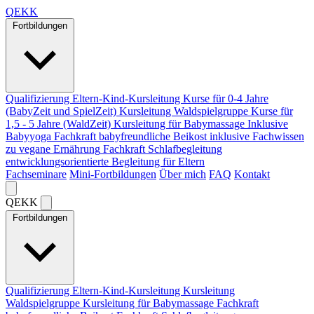
Q
EKK
Fortbildungen
Qualifizierung Eltern-Kind-Kursleitung
Kurse für 0-4 Jahre
(BabyZeit und SpielZeit)
Kursleitung Waldspielgruppe
Kurse für
1,5 - 5 Jahre (WaldZeit)
Kursleitung für Babymassage
Inklusive
Babyyoga
Fachkraft babyfreundliche Beikost
inklusive Fachwissen
zu vegane Ernährung
Fachkraft Schlafbegleitung
entwicklungsorientierte Begleitung für Eltern
Fachseminare
Mini-Fortbildungen
Über mich
FAQ
Kontakt
Q
EKK
Fortbildungen
Qualifizierung Eltern-Kind-Kursleitung
Kursleitung
Waldspielgruppe
Kursleitung für Babymassage
Fachkraft