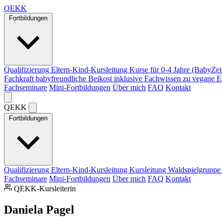
Q
EKK
Fortbildungen
Qualifizierung Eltern-Kind-Kursleitung
Kurse für 0-4 Jahre (BabyZei
Fachkraft babyfreundliche Beikost
inklusive Fachwissen zu vegane 
Fachseminare
Mini-Fortbildungen
Über mich
FAQ
Kontakt
Q
EKK
Fortbildungen
Qualifizierung Eltern-Kind-Kursleitung
Kursleitung Waldspielgrupp
Fachseminare
Mini-Fortbildungen
Über mich
FAQ
Kontakt
QEKK-Kursleiterin
Daniela Pagel