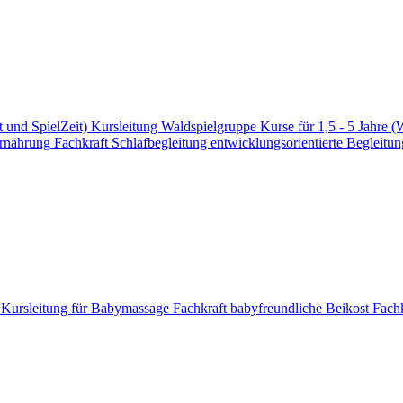
t und SpielZeit)
Kursleitung Waldspielgruppe
Kurse für 1,5 - 5 Jahre (
Ernährung
Fachkraft Schlafbegleitung
entwicklungsorientierte Begleitun
e
Kursleitung für Babymassage
Fachkraft babyfreundliche Beikost
Fachk