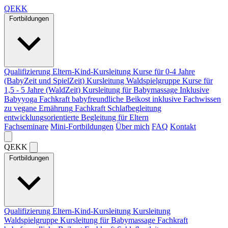
Q
EKK
Fortbildungen
Qualifizierung Eltern-Kind-Kursleitung
Kurse für 0-4 Jahre
(BabyZeit und SpielZeit)
Kursleitung Waldspielgruppe
Kurse für
1,5 - 5 Jahre (WaldZeit)
Kursleitung für Babymassage
Inklusive
Babyyoga
Fachkraft babyfreundliche Beikost
inklusive Fachwissen
zu vegane Ernährung
Fachkraft Schlafbegleitung
entwicklungsorientierte Begleitung für Eltern
Fachseminare
Mini-Fortbildungen
Über mich
FAQ
Kontakt
Q
EKK
Fortbildungen
Qualifizierung Eltern-Kind-Kursleitung
Kursleitung
Waldspielgruppe
Kursleitung für Babymassage
Fachkraft