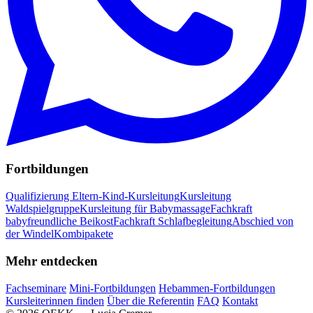
Fortbildungen
Qualifizierung Eltern-Kind-Kursleitung
Kursleitung
Waldspielgruppe
Kursleitung für Babymassage
Fachkraft
babyfreundliche Beikost
Fachkraft Schlafbegleitung
Abschied von
der Windel
Kombipakete
Mehr entdecken
Fachseminare
Mini-Fortbildungen
Hebammen-Fortbildungen
Kursleiterinnen finden
Über die Referentin
FAQ
Kontakt