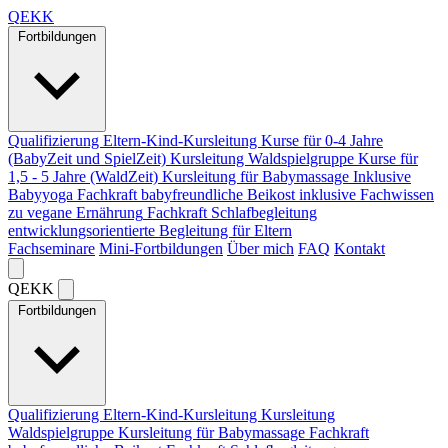
Q
EKK
Fortbildungen
Qualifizierung Eltern-Kind-Kursleitung
Kurse für 0-4 Jahre
(BabyZeit und SpielZeit)
Kursleitung Waldspielgruppe
Kurse für
1,5 - 5 Jahre (WaldZeit)
Kursleitung für Babymassage
Inklusive
Babyyoga
Fachkraft babyfreundliche Beikost
inklusive Fachwissen
zu vegane Ernährung
Fachkraft Schlafbegleitung
entwicklungsorientierte Begleitung für Eltern
Fachseminare
Mini-Fortbildungen
Über mich
FAQ
Kontakt
Q
EKK
Fortbildungen
Qualifizierung Eltern-Kind-Kursleitung
Kursleitung
Waldspielgruppe
Kursleitung für Babymassage
Fachkraft