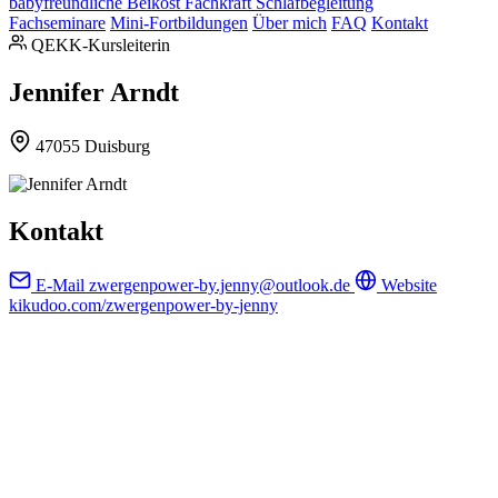
babyfreundliche Beikost
Fachkraft Schlafbegleitung
Fachseminare
Mini-Fortbildungen
Über mich
FAQ
Kontakt
QEKK-Kursleiterin
Jennifer Arndt
47055 Duisburg
Kontakt
E-Mail
zwergenpower-by.jenny@outlook.de
Website
kikudoo.com/zwergenpower-by-jenny