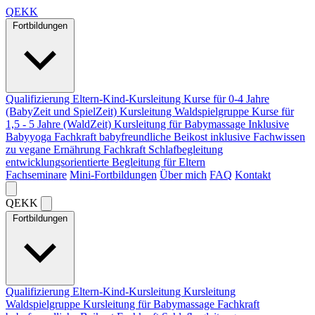
Q
EKK
Fortbildungen
Qualifizierung Eltern-Kind-Kursleitung
Kurse für 0-4 Jahre
(BabyZeit und SpielZeit)
Kursleitung Waldspielgruppe
Kurse für
1,5 - 5 Jahre (WaldZeit)
Kursleitung für Babymassage
Inklusive
Babyyoga
Fachkraft babyfreundliche Beikost
inklusive Fachwissen
zu vegane Ernährung
Fachkraft Schlafbegleitung
entwicklungsorientierte Begleitung für Eltern
Fachseminare
Mini-Fortbildungen
Über mich
FAQ
Kontakt
Q
EKK
Fortbildungen
Qualifizierung Eltern-Kind-Kursleitung
Kursleitung
Waldspielgruppe
Kursleitung für Babymassage
Fachkraft