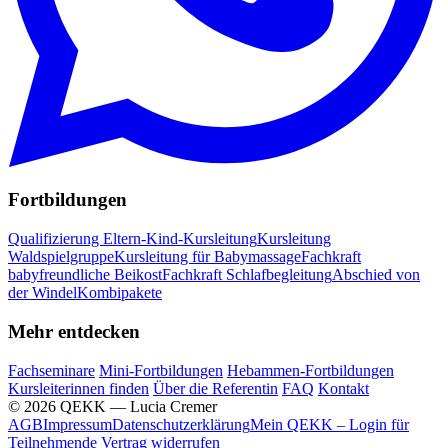
Fortbildungen
Qualifizierung Eltern-Kind-Kursleitung
Kursleitung
Waldspielgruppe
Kursleitung für Babymassage
Fachkraft
babyfreundliche Beikost
Fachkraft Schlafbegleitung
Abschied von
der Windel
Kombipakete
Mehr entdecken
Fachseminare
Mini-Fortbildungen
Hebammen-Fortbildungen
Kursleiterinnen finden
Über die Referentin
FAQ
Kontakt
© 2026 QEKK — Lucia Cremer
AGB
Impressum
Datenschutzerklärung
Mein QEKK – Login für
Teilnehmende
Vertrag widerrufen