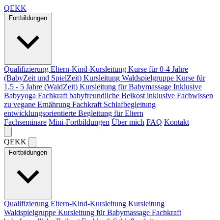
Q
EKK
Fortbildungen
Qualifizierung Eltern-Kind-Kursleitung
Kurse für 0-4 Jahre
(BabyZeit und SpielZeit)
Kursleitung Waldspielgruppe
Kurse für
1,5 - 5 Jahre (WaldZeit)
Kursleitung für Babymassage
Inklusive
Babyyoga
Fachkraft babyfreundliche Beikost
inklusive Fachwissen
zu vegane Ernährung
Fachkraft Schlafbegleitung
entwicklungsorientierte Begleitung für Eltern
Fachseminare
Mini-Fortbildungen
Über mich
FAQ
Kontakt
Q
EKK
Fortbildungen
Qualifizierung Eltern-Kind-Kursleitung
Kursleitung
Waldspielgruppe
Kursleitung für Babymassage
Fachkraft