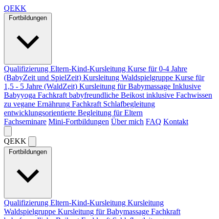
Q
EKK
Fortbildungen
Qualifizierung Eltern-Kind-Kursleitung
Kurse für 0-4 Jahre
(BabyZeit und SpielZeit)
Kursleitung Waldspielgruppe
Kurse für
1,5 - 5 Jahre (WaldZeit)
Kursleitung für Babymassage
Inklusive
Babyyoga
Fachkraft babyfreundliche Beikost
inklusive Fachwissen
zu vegane Ernährung
Fachkraft Schlafbegleitung
entwicklungsorientierte Begleitung für Eltern
Fachseminare
Mini-Fortbildungen
Über mich
FAQ
Kontakt
Q
EKK
Fortbildungen
Qualifizierung Eltern-Kind-Kursleitung
Kursleitung
Waldspielgruppe
Kursleitung für Babymassage
Fachkraft