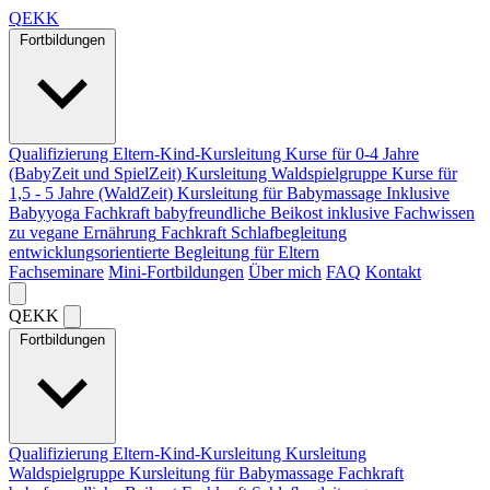
Q
EKK
Fortbildungen
Qualifizierung Eltern-Kind-Kursleitung
Kurse für 0-4 Jahre
(BabyZeit und SpielZeit)
Kursleitung Waldspielgruppe
Kurse für
1,5 - 5 Jahre (WaldZeit)
Kursleitung für Babymassage
Inklusive
Babyyoga
Fachkraft babyfreundliche Beikost
inklusive Fachwissen
zu vegane Ernährung
Fachkraft Schlafbegleitung
entwicklungsorientierte Begleitung für Eltern
Fachseminare
Mini-Fortbildungen
Über mich
FAQ
Kontakt
Q
EKK
Fortbildungen
Qualifizierung Eltern-Kind-Kursleitung
Kursleitung
Waldspielgruppe
Kursleitung für Babymassage
Fachkraft