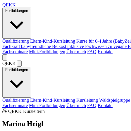
Q
EKK
Fortbildungen
Qualifizierung Eltern-Kind-Kursleitung
Kurse für 0-4 Jahre (BabyZei
Fachkraft babyfreundliche Beikost
inklusive Fachwissen zu vegane 
Fachseminare
Mini-Fortbildungen
Über mich
FAQ
Kontakt
Q
EKK
Fortbildungen
Qualifizierung Eltern-Kind-Kursleitung
Kursleitung Waldspielgrupp
Fachseminare
Mini-Fortbildungen
Über mich
FAQ
Kontakt
QEKK-Kursleiterin
Marina Heigl