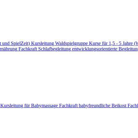
t und SpielZeit)
Kursleitung Waldspielgruppe
Kurse für 1,5 - 5 Jahre (
Ernährung
Fachkraft Schlafbegleitung
entwicklungsorientierte Begleitun
e
Kursleitung für Babymassage
Fachkraft babyfreundliche Beikost
Fachk