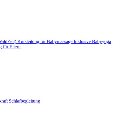
WaldZeit)
Kursleitung für Babymassage
Inklusive Babyyoga
g für Eltern
raft Schlafbegleitung