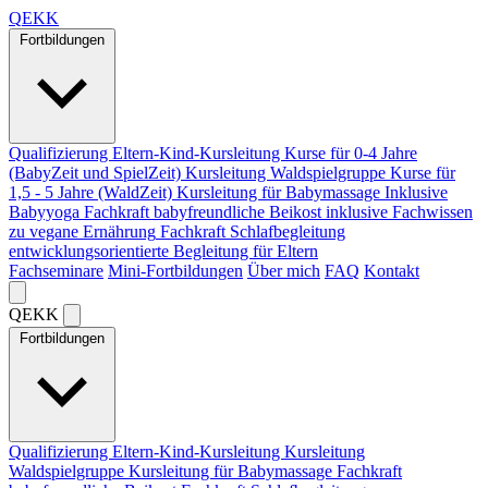
Q
EKK
Fortbildungen
Qualifizierung Eltern-Kind-Kursleitung
Kurse für 0-4 Jahre
(BabyZeit und SpielZeit)
Kursleitung Waldspielgruppe
Kurse für
1,5 - 5 Jahre (WaldZeit)
Kursleitung für Babymassage
Inklusive
Babyyoga
Fachkraft babyfreundliche Beikost
inklusive Fachwissen
zu vegane Ernährung
Fachkraft Schlafbegleitung
entwicklungsorientierte Begleitung für Eltern
Fachseminare
Mini-Fortbildungen
Über mich
FAQ
Kontakt
Q
EKK
Fortbildungen
Qualifizierung Eltern-Kind-Kursleitung
Kursleitung
Waldspielgruppe
Kursleitung für Babymassage
Fachkraft