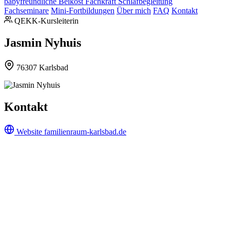
babyfreundliche Beikost
Fachkraft Schlafbegleitung
Fachseminare
Mini-Fortbildungen
Über mich
FAQ
Kontakt
QEKK-Kursleiterin
Jasmin Nyhuis
76307 Karlsbad
Kontakt
Website
familienraum-karlsbad.de