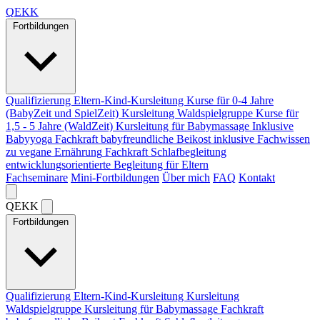
Q
EKK
Fortbildungen
Qualifizierung Eltern-Kind-Kursleitung
Kurse für 0-4 Jahre
(BabyZeit und SpielZeit)
Kursleitung Waldspielgruppe
Kurse für
1,5 - 5 Jahre (WaldZeit)
Kursleitung für Babymassage
Inklusive
Babyyoga
Fachkraft babyfreundliche Beikost
inklusive Fachwissen
zu vegane Ernährung
Fachkraft Schlafbegleitung
entwicklungsorientierte Begleitung für Eltern
Fachseminare
Mini-Fortbildungen
Über mich
FAQ
Kontakt
Q
EKK
Fortbildungen
Qualifizierung Eltern-Kind-Kursleitung
Kursleitung
Waldspielgruppe
Kursleitung für Babymassage
Fachkraft