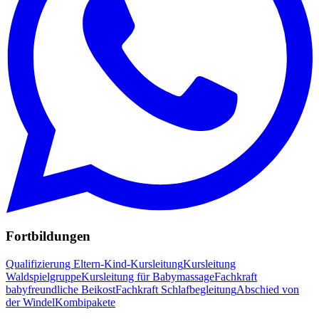
Fortbildungen
Qualifizierung Eltern-Kind-Kursleitung
Kursleitung
Waldspielgruppe
Kursleitung für Babymassage
Fachkraft
babyfreundliche Beikost
Fachkraft Schlafbegleitung
Abschied von
der Windel
Kombipakete