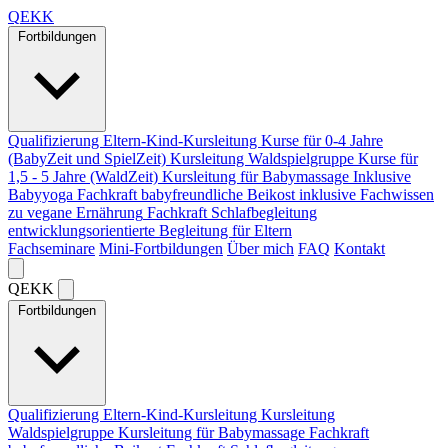
Q
EKK
Fortbildungen
Qualifizierung Eltern-Kind-Kursleitung
Kurse für 0-4 Jahre
(BabyZeit und SpielZeit)
Kursleitung Waldspielgruppe
Kurse für
1,5 - 5 Jahre (WaldZeit)
Kursleitung für Babymassage
Inklusive
Babyyoga
Fachkraft babyfreundliche Beikost
inklusive Fachwissen
zu vegane Ernährung
Fachkraft Schlafbegleitung
entwicklungsorientierte Begleitung für Eltern
Fachseminare
Mini-Fortbildungen
Über mich
FAQ
Kontakt
Q
EKK
Fortbildungen
Qualifizierung Eltern-Kind-Kursleitung
Kursleitung
Waldspielgruppe
Kursleitung für Babymassage
Fachkraft