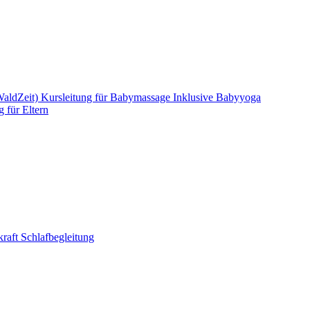
WaldZeit)
Kursleitung für Babymassage
Inklusive Babyyoga
g für Eltern
raft Schlafbegleitung