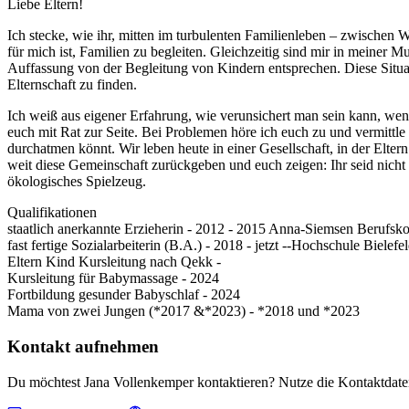
Liebe Eltern!
Ich stecke, wie ihr, mitten im turbulenten Familienleben – zwischen
für mich ist, Familien zu begleiten. Gleichzeitig sind mir in meiner M
Auffassung von der Begleitung von Kindern entsprechen. Diese Situati
Elternschaft zu finden.
Ich weiß aus eigener Erfahrung, wie verunsichert man sein kann, wen
euch mit Rat zur Seite. Bei Problemen höre ich euch zu und vermittle
durchatmen könnt. Wir leben heute in einer Gesellschaft, in der Elter
weit diese Gemeinschaft zurückgeben und euch zeigen: Ihr seid nicht 
ökologisches Spielzeug.
Qualifikationen
staatlich anerkannte Erzieherin - 2012 - 2015 Anna-Siemsen Berufsko
fast fertige Sozialarbeiterin (B.A.) - 2018 - jetzt --Hochschule Bielefe
Eltern Kind Kursleitung nach Qekk -
Kursleitung für Babymassage - 2024
Fortbildung gesunder Babyschlaf - 2024
Mama von zwei Jungen (*2017 &*2023) - *2018 und *2023
Kontakt aufnehmen
Du möchtest Jana Vollenkemper kontaktieren? Nutze die Kontaktdaten