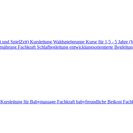
t und SpielZeit)
Kursleitung Waldspielgruppe
Kurse für 1,5 - 5 Jahre (
Ernährung
Fachkraft Schlafbegleitung
entwicklungsorientierte Begleitun
e
Kursleitung für Babymassage
Fachkraft babyfreundliche Beikost
Fachk