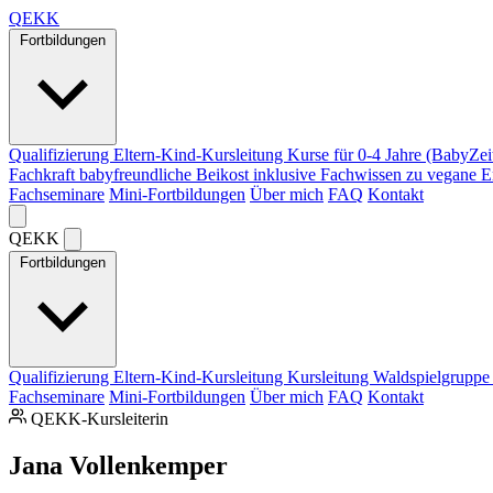
Q
EKK
Fortbildungen
Qualifizierung Eltern-Kind-Kursleitung
Kurse für 0-4 Jahre (BabyZei
Fachkraft babyfreundliche Beikost
inklusive Fachwissen zu vegane 
Fachseminare
Mini-Fortbildungen
Über mich
FAQ
Kontakt
Q
EKK
Fortbildungen
Qualifizierung Eltern-Kind-Kursleitung
Kursleitung Waldspielgrupp
Fachseminare
Mini-Fortbildungen
Über mich
FAQ
Kontakt
QEKK-Kursleiterin
Jana Vollenkemper